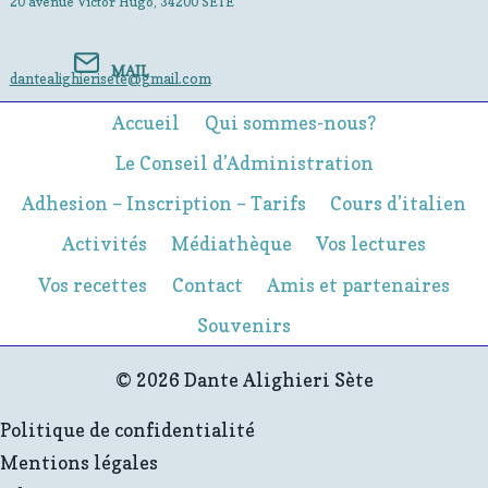
20 avenue Victor Hugo, 34200 SÈTE
LA
DANTE
ALIGHIERI
MAIL
DE
dantealighierisete@gmail.com
SÈTE
Accueil
Qui sommes-nous?
Le Conseil d’Administration
Adhesion – Inscription – Tarifs
Cours d’italien
Activités
Médiathèque
Vos lectures
Vos recettes
Contact
Amis et partenaires
Souvenirs
© 2026 Dante Alighieri Sète
Politique de confidentialité
Mentions légales