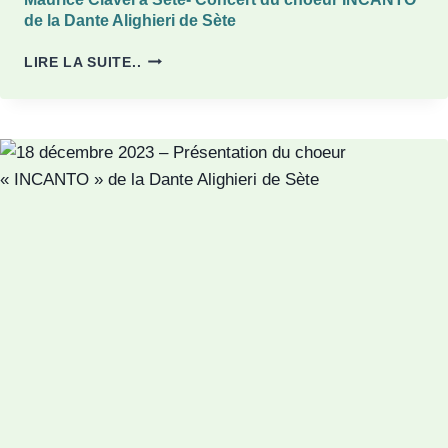
de la Dante Alighieri de Sète
LUNDI
LIRE LA SUITE..
16
JUIN
2025
À
20H
AU
TEMPLE
PROTESTANT
RUE
MAURICE
CLAVEL
À
SÈTE-
CONCERT
DU
CHOEUR
INCANTO
DE