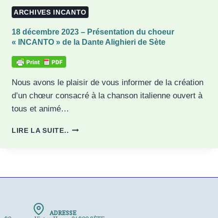
LA
ARCHIVES INCANTO
DANTE
ALIGHIERI
18 décembre 2023 – Présentation du choeur
DE
« INCANTO » de la Dante Alighieri de Sète
SÈTE
Nous avons le plaisir de vous informer de la création
d’un chœur consacré à la chanson italienne ouvert à
tous et animé…
18
LIRE LA SUITE..
DÉCEMBRE
2023
–
PRÉSENTATION
DU
CHOEUR
« INCANTO »
DE
ADRESSE