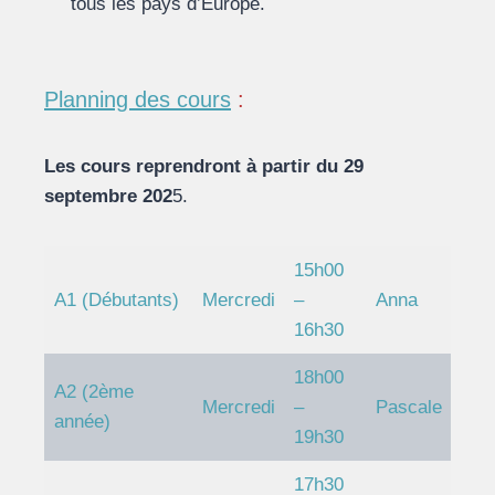
tous les pays d’Europe.
Planning des cours
:
Les cours reprendront à partir du 29
septembre 202
5.
15h00
A1 (Débutants)
Mercredi
–
Anna
16h30
18h00
A2 (2ème
Mercredi
–
Pascale
année)
19h30
17h30