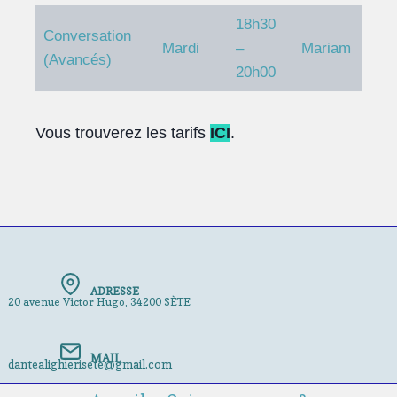
18h30
Conversation
Mardi
–
Mariam
(Avancés)
20h00
Vous trouverez les tarifs
ICI
.
ADRESSE
20 avenue Victor Hugo, 34200 SÈTE
MAIL
dantealighierisete@gmail.com