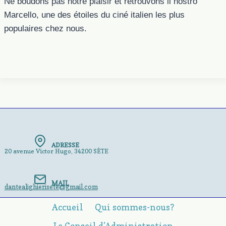
Ne boudons pas notre plaisir et retrouvons il nostro
Marcello, une des étoiles du ciné italien les plus
populaires chez nous.
ADRESSE
20 avenue Victor Hugo, 34200 SÈTE
MAIL
dantealighierisete@gmail.com
Accueil
Qui sommes-nous?
Le Conseil d’Administration