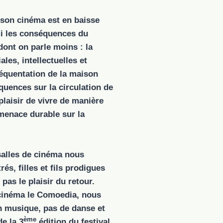
ison cinéma est en baisse
mi les conséquences du
dont on parle moins : la
les, intellectuelles et
réquentation de la maison
uences sur la circulation de
 plaisir de vivre de manière
menace durable sur la
salles de cinéma nous
rés, filles et fils prodigues
pas le plaisir du retour.
 cinéma le Comoedia, nous
n musique, pas de danse et
ème
e la 3
édition du festival