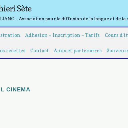
hieri Sète
ANO – Association pour la diffusion de la langue et de la 
istration
Adhesion – Inscription – Tarifs
Cours d’i
os recettes
Contact
Amis et partenaires
Souveni
AL CINEMA