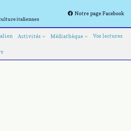
Notre page Facebook
culture italiennes
talien
Activités
Médiathèque
Vos lectures
rs