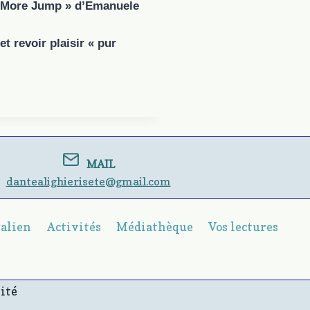
ne More Jump » d’Emanuele
et revoir plaisir « pur
MAIL
dantealighierisete@gmail.com
talien
Activités
Médiathèque
Vos lectures
ité