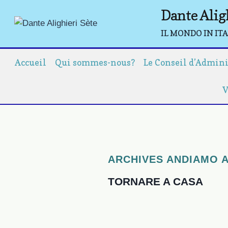
Aller
Dante Alig
au
IL MONDO IN ITALI
contenu
Accueil
Qui sommes-nous?
Le Conseil d’Admin
V
ARCHIVES ANDIAMO 
TORNARE A CASA